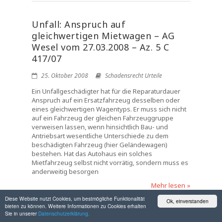
Unfall: Anspruch auf
gleichwertigen Mietwagen – AG
Wesel vom 27.03.2008 – Az. 5 C
417/07
25. Oktober 2008
Schadensrecht Urteile
Ein Unfallgeschädigter hat für die Reparaturdauer
Anspruch auf ein Ersatzfahrzeug desselben oder
eines gleichwertigen Wagentyps. Er muss sich nicht
auf ein Fahrzeug der gleichen Fahrzeuggruppe
verweisen lassen, wenn hinsichtlich Bau- und
Antriebsart wesentliche Unterschiede zu dem
beschädigten Fahrzeug (hier Geländewagen)
bestehen. Hat das Autohaus ein solches
Mietfahrzeug selbst nicht vorrätig, sondern muss es
anderweitig besorgen
Mehr lesen »
Diese Website nutzt Cookies, um bestmögliche Funktionalität
Ok, einverstanden
bieten zu können. Weitere Informationen zu Cookies erhalten
Sie in unserer
Datenschutzerklärung.