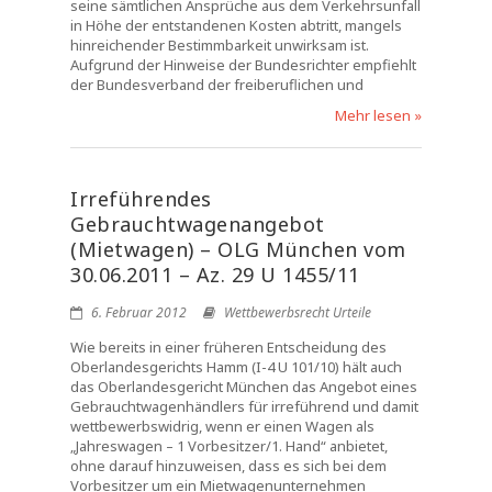
seine sämtlichen Ansprüche aus dem Verkehrsunfall
in Höhe der entstandenen Kosten abtritt, mangels
hinreichender Bestimmbarkeit unwirksam ist.
Aufgrund der Hinweise der Bundesrichter empfiehlt
der Bundesverband der freiberuflichen und
Mehr lesen »
Irreführendes
Gebrauchtwagenangebot
(Mietwagen) – OLG München vom
30.06.2011 – Az. 29 U 1455/11
6. Februar 2012
Wettbewerbsrecht Urteile
Wie bereits in einer früheren Entscheidung des
Oberlandesgerichts Hamm (I-4 U 101/10) hält auch
das Oberlandesgericht München das Angebot eines
Gebrauchtwagenhändlers für irreführend und damit
wettbewerbswidrig, wenn er einen Wagen als
„Jahreswagen – 1 Vorbesitzer/1. Hand“ anbietet,
ohne darauf hinzuweisen, dass es sich bei dem
Vorbesitzer um ein Mietwagenunternehmen