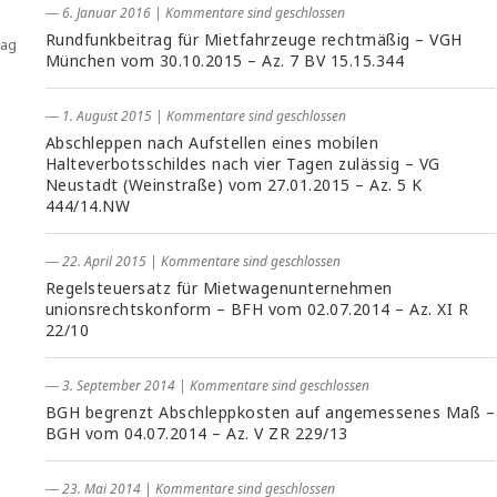
― 6. Januar 2016
|
Kommentare sind geschlossen
Rundfunkbeitrag für Mietfahrzeuge rechtmäßig – VGH
rag
München vom 30.10.2015 – Az. 7 BV 15.15.344
― 1. August 2015
|
Kommentare sind geschlossen
Abschleppen nach Aufstellen eines mobilen
Halteverbotsschildes nach vier Tagen zulässig – VG
Neustadt (Weinstraße) vom 27.01.2015 – Az. 5 K
444/14.NW
― 22. April 2015
|
Kommentare sind geschlossen
Regelsteuersatz für Mietwagenunternehmen
unionsrechtskonform – BFH vom 02.07.2014 – Az. XI R
22/10
― 3. September 2014
|
Kommentare sind geschlossen
BGH begrenzt Abschleppkosten auf angemessenes Maß –
BGH vom 04.07.2014 – Az. V ZR 229/13
― 23. Mai 2014
|
Kommentare sind geschlossen