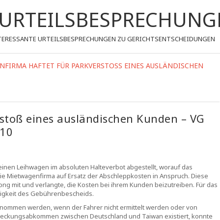
- URTEILSBESPRECHUNG
 INTERESSANTE URTEILSBESPRECHUNGEN ZU GERICHTSENTSCHEIDUNGEN
FIRMA HAFTET FÜR PARKVERSTOSS EINES AUSLÄNDISCHEN K
stoß eines ausländischen Kunden – VG
/10
inen Leihwagen im absoluten Halteverbot abgestellt, worauf das
e Mietwagenfirma auf Ersatz der Abschleppkosten in Anspruch. Diese
kong mit und verlangte, die Kosten bei ihrem Kunden beizutreiben. Für das
ßigkeit des Gebührenbescheids.
enommen werden, wenn der Fahrer nicht ermittelt werden oder von
streckungsabkommen zwischen Deutschland und Taiwan existiert, konnte