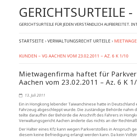
GERICHTSURTEILE 
GERICHTSURTEILE FÜR JEDEN VERSTÄNDLICH AUFBEREITET.
STARTSEITE
›
VERWALTUNGSRECHT URTEILE
›
MIETWAGEN
UNDEN – VG AACHEN VOM 23.02.2011 – AZ. 6 K 1/10
Mietwagenfirma haftet für Parkver
Aachen vom 23.02.2011 – Az. 6 K 1
13. Juli 2011
Ein in Hongkong lebender Taiwanchinese hatte in Deutschland e
Fahrzeug abgeschleppt wurde. Die zuständige Behörde nahm di
teilte daraufhin der Behörde die Anschrift des Fahrers in Hong
Verwaltungsgericht Aachen änderte das nichts an der Rechtmä
Der Halter eines Kfz kann wegen Parkverstoßes in Anspruch g
diesem keine Befriedigung erlangt werden kann. Da kein Voll