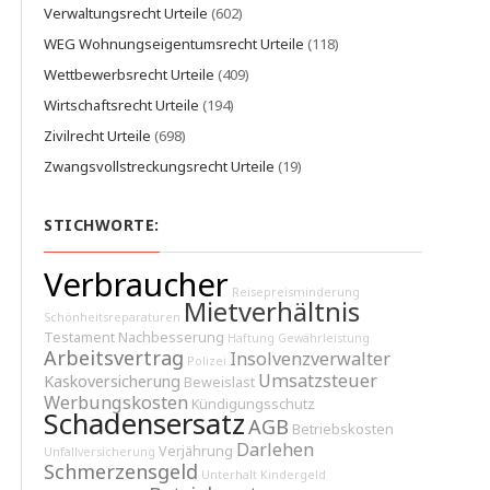
Verwaltungsrecht Urteile
(602)
WEG Wohnungseigentumsrecht Urteile
(118)
Wettbewerbsrecht Urteile
(409)
Wirtschaftsrecht Urteile
(194)
Zivilrecht Urteile
(698)
Zwangsvollstreckungsrecht Urteile
(19)
STICHWORTE:
Verbraucher
Reisepreisminderung
Mietverhältnis
Schönheitsreparaturen
Testament
Nachbesserung
Haftung
Gewährleistung
Arbeitsvertrag
Insolvenzverwalter
Polizei
Umsatzsteuer
Kaskoversicherung
Beweislast
Werbungskosten
Kündigungsschutz
Schadensersatz
AGB
Betriebskosten
Darlehen
Verjährung
Unfallversicherung
Schmerzensgeld
Unterhalt
Kindergeld