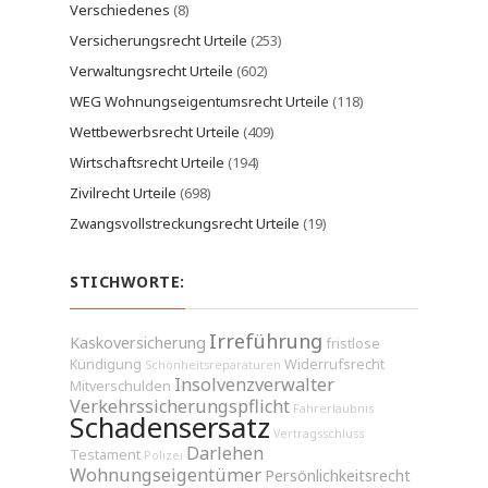
Verschiedenes
(8)
Versicherungsrecht Urteile
(253)
Verwaltungsrecht Urteile
(602)
WEG Wohnungseigentumsrecht Urteile
(118)
Wettbewerbsrecht Urteile
(409)
Wirtschaftsrecht Urteile
(194)
Zivilrecht Urteile
(698)
Zwangsvollstreckungsrecht Urteile
(19)
STICHWORTE:
Irreführung
Kaskoversicherung
fristlose
Kündigung
Widerrufsrecht
Schönheitsreparaturen
Insolvenzverwalter
Mitverschulden
Verkehrssicherungspflicht
Fahrerlaubnis
Schadensersatz
Vertragsschluss
Darlehen
Testament
Polizei
Wohnungseigentümer
Persönlichkeitsrecht