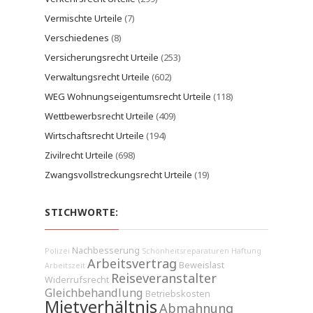
Vermischte Urteile
(7)
Verschiedenes
(8)
Versicherungsrecht Urteile
(253)
Verwaltungsrecht Urteile
(602)
WEG Wohnungseigentumsrecht Urteile
(118)
Wettbewerbsrecht Urteile
(409)
Wirtschaftsrecht Urteile
(194)
Zivilrecht Urteile
(698)
Zwangsvollstreckungsrecht Urteile
(19)
STICHWORTE:
Nachbesserung
Polizei
Schönheitsreparaturen
Haftung
Arbeitsvertrag
Beweislast
Arbeitszeit
Reiseveranstalter
Widerrufsrecht
Gleichbehandlung
Betriebskosten
Mietverhältnis
Abmahnung