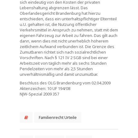
sich eindeutig von den Kosten der privaten
Lebenshaltung abgrenzen lässt. Das
Oberlandesgericht Brandenburg hat hierzu
entschieden, dass ein unterhaltspflichtiger Elternteil
u.U. gehalten ist, die Nutzung öffentlicher
Verkehrsmittel in Anspruch zu nehmen, statt mit dem
eigenen Fahrzeug zur Arbeit zu fahren. Das gilt auch
dann, wenn dies mit nicht unerheblich höherem
zeitlichem Aufwand verbunden ist. Die Grenze des
Zumutbaren richtet sich nach sozialrechtlichen
Vorschriften. Nach § 121 IV 2 SGB sind bei einer
Arbeitszeit von täglich mehr als sechs Stunden
Pendelzeiten von mehr als 2,5 Stunden
unverhältnismäßig und damit unzumutbar.
Beschluss des OLG Brandenburg vom 02.04.2009
Aktenzeichen: 10 UF 194/08
NJW-Spezial 2009 357
Familienrecht Urteile