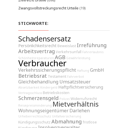
Zivilrecht Urteile
(698)
Zwangsvollstreckungsrecht Urteile
(19)
STICHWORTE:
Schadensersatz
Irreführung
Persönlichkeitsrecht
Beweislast
Arbeitsvertrag
Verkehrsunfall
Fahrerlaubnis
AGB
Schönheitsreparaturen
Gewährleistung
Verbraucher
Verkehrssicherungspflicht
GmbH
Haftung
Betriebsrat
Testament
Fahrverbot
Gleichbehandlung
Umsatzsteuer
Haftpflichtversicherung
Absetzbarkeit
Kindergeld
Betriebskosten
Vertragsschluss
Schmerzensgeld
Widerrufsrecht
Polizei
Mietverhältnis
Reisepreisminderung
Wohnungseigentümer
Darlehen
Urheberrechtsschutz
Unfallversicherung
Abmahnung
Kündigungsschutz
fristlose
Insolvenzverwalter
Kündigung