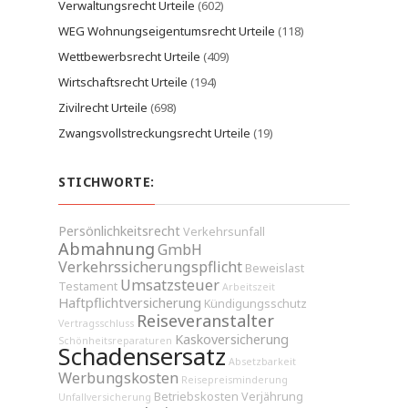
Verwaltungsrecht Urteile
(602)
WEG Wohnungseigentumsrecht Urteile
(118)
Wettbewerbsrecht Urteile
(409)
Wirtschaftsrecht Urteile
(194)
Zivilrecht Urteile
(698)
Zwangsvollstreckungsrecht Urteile
(19)
STICHWORTE:
Persönlichkeitsrecht
Verkehrsunfall
Abmahnung
GmbH
Verkehrssicherungspflicht
Beweislast
Umsatzsteuer
Testament
Arbeitszeit
Haftpflichtversicherung
Kündigungsschutz
Reiseveranstalter
Vertragsschluss
Kaskoversicherung
Schönheitsreparaturen
Schadensersatz
Absetzbarkeit
Werbungskosten
Reisepreisminderung
Betriebskosten
Verjährung
Unfallversicherung