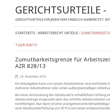
GERICHTSURTEILE 
GERICHTSURTEILE FÜR JEDEN VERSTÄNDLICH AUFBEREITET.
STARTSEITE
›
ARBEITSRECHT URTEILE
›
ZUMUTBARKEITSG
7 AZR 828/13
Zumutbarkeitsgrenze für Arbeitsze
AZR 828/13
24. November 2016
Ein Arbeitgeber kann von einem Arbeitnehmer eine befristete 
mehrerer Arbeitnehmer oder einen außerplanmäßigen Arbeitsanfa
Bei einer Aufstockung der Arbeitszeit in erheblichem Umfang m
Arbeitsvertrags insgesamt über das erhöhte Arbeitsvolumen nac
rechtfertigen. Nur dann ist eine unangemessene Benachteiligu
eine Arbeitszeiterhöhung von 25 Prozent eines entsprechenden V