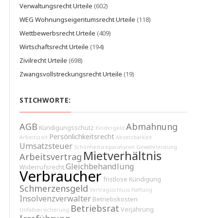
Verwaltungsrecht Urteile
(602)
WEG Wohnungseigentumsrecht Urteile
(118)
Wettbewerbsrecht Urteile
(409)
Wirtschaftsrecht Urteile
(194)
Zivilrecht Urteile
(698)
Zwangsvollstreckungsrecht Urteile
(19)
STICHWORTE:
AGB
Abmahnung
Kündigungsschutz
Kindergeld
Persönlichkeitsrecht
Arbeitszeit
Absetzbarkeit
Umsatzsteuer
Schönheitsreparaturen
Gewährleistung
Mietverhältnis
Arbeitsvertrag
Gleichbehandlung
Widerrufsrecht
Verbraucher
fristlose Kündigung
Schmerzensgeld
Vertragsschluss
Haftung
Insolvenzverwalter
Betriebskosten
Betriebsrat
Verjährung
Unfallversicherung