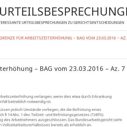
- URTEILSBESPRECHUNG
 INTERESSANTE URTEILSBESPRECHUNGEN ZU GERICHTSENTSCHEIDUNGEN
RENZE FÜR ARBEITSZEITERHÖHUNG – BAG VOM 23.03.2016 – AZ.
iterhöhung – BAG vom 23.03.2016 – Az. 7
Arbeitszeiterhöhung verlangen, wenn dies etwa durch Erkrankung
ll betrieblich notwendig ist.
üssen jedoch Umstände vorliegen, die die Befristung eines
h § 14 Abs. 1 des Teilzeit- und Befristungsgesetzes (TzBfG)
ng des Arbeitnehmers ausgeschlossen. Das Bundesarbeitsgericht sieht
ollzeitarbeitsverhältnisses bereits als erheblich an.