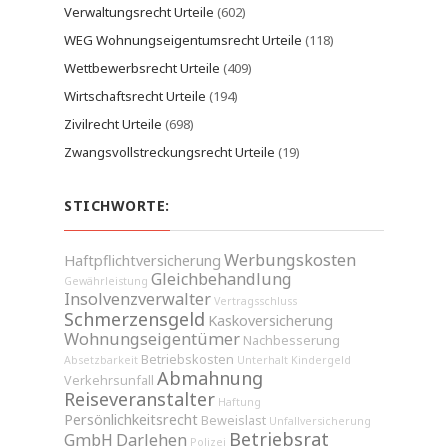
Verwaltungsrecht Urteile
(602)
WEG Wohnungseigentumsrecht Urteile
(118)
Wettbewerbsrecht Urteile
(409)
Wirtschaftsrecht Urteile
(194)
Zivilrecht Urteile
(698)
Zwangsvollstreckungsrecht Urteile
(19)
STICHWORTE:
Werbungskosten
Haftpflichtversicherung
Gleichbehandlung
Gewährleistung
Insolvenzverwalter
Vertragsschluss
Schmerzensgeld
Kaskoversicherung
Wohnungseigentümer
Nachbesserung
Betriebskosten
Absetzbarkeit
Unterhalt
Kindergeld
Abmahnung
Verkehrsunfall
Reiseveranstalter
Haftung
Persönlichkeitsrecht
Beweislast
Unfallversicherung
Betriebsrat
GmbH
Darlehen
Polizei