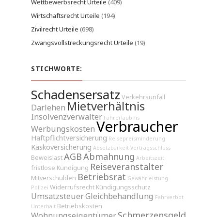
Wettbewerbsrecht Urteile
(409)
Wirtschaftsrecht Urteile
(194)
Zivilrecht Urteile
(698)
Zwangsvollstreckungsrecht Urteile
(19)
STICHWORTE:
Schadensersatz
Verkehrsunfall
Mietverhältnis
Darlehen
Insolvenzverwalter
Fahrerlaubnis
Verbraucher
Werbungskosten
Haftpflichtversicherung
Reisepreisminderung
Kaskoversicherung
Absetzbarkeit
Vertragsschluss
AGB
Abmahnung
Beweislast
Arbeitszeit
Reiseveranstalter
fristlose Kündigung
Betriebsrat
Mitverschulden
Gewährleistung
Widerrufsrecht
Kündigungsschutz
Polizei
Umsatzsteuer
Gleichbehandlung
Fahrverbot
Betriebskosten
Unterhalt
Schmerzensgeld
Wohnungseigentümer