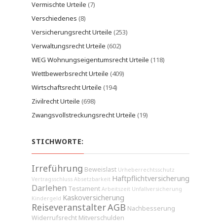
Vermischte Urteile
(7)
Verschiedenes
(8)
Versicherungsrecht Urteile
(253)
Verwaltungsrecht Urteile
(602)
WEG Wohnungseigentumsrecht Urteile
(118)
Wettbewerbsrecht Urteile
(409)
Wirtschaftsrecht Urteile
(194)
Zivilrecht Urteile
(698)
Zwangsvollstreckungsrecht Urteile
(19)
STICHWORTE:
Irreführung
Beweislast
Urheberrechtsschutz
Haftpflichtversicherung
Vertragsschluss
Absetzbarkeit
Darlehen
Testament
Arbeitszeit
Unfallversicherung
Kaskoversicherung
Kindergeld
Reiseveranstalter
AGB
Nachbesserung
Widerrufsrecht
Mitverschulden