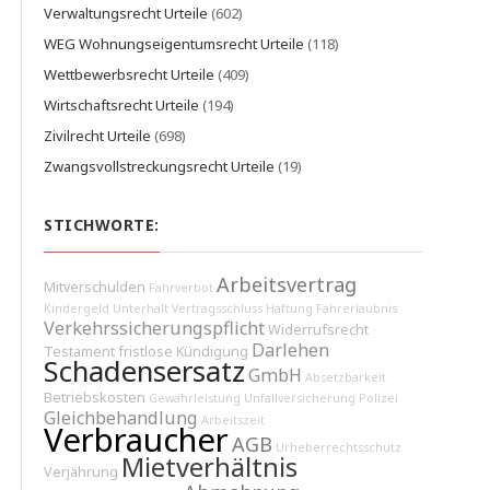
Verwaltungsrecht Urteile
(602)
WEG Wohnungseigentumsrecht Urteile
(118)
Wettbewerbsrecht Urteile
(409)
Wirtschaftsrecht Urteile
(194)
Zivilrecht Urteile
(698)
Zwangsvollstreckungsrecht Urteile
(19)
STICHWORTE:
Arbeitsvertrag
Mitverschulden
Fahrverbot
Kindergeld
Unterhalt
Vertragsschluss
Haftung
Fahrerlaubnis
Verkehrssicherungspflicht
Widerrufsrecht
Darlehen
Testament
fristlose Kündigung
Schadensersatz
GmbH
Absetzbarkeit
Betriebskosten
Gewährleistung
Unfallversicherung
Polizei
Gleichbehandlung
Arbeitszeit
Verbraucher
AGB
Urheberrechtsschutz
Mietverhältnis
Verjährung