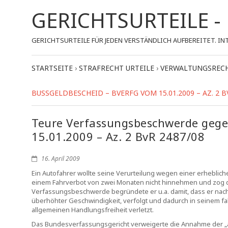
GERICHTSURTEILE 
GERICHTSURTEILE FÜR JEDEN VERSTÄNDLICH AUFBEREITET.
STARTSEITE
›
STRAFRECHT URTEILE
›
VERWALTUNGSRECH
BUSSGELDBESCHEID – BVERFG VOM 15.01.2009 – AZ. 2 BV
Teure Verfassungsbeschwerde gege
15.01.2009 – Az. 2 BvR 2487/08
16. April 2009
Ein Autofahrer wollte seine Verurteilung wegen einer erhebli
einem Fahrverbot von zwei Monaten nicht hinnehmen und zog d
Verfassungsbeschwerde begründete er u.a. damit, dass er nach
überhöhter Geschwindigkeit, verfolgt und dadurch in seinem fahr
allgemeinen Handlungsfreiheit verletzt.
Das Bundesverfassungsgericht verweigerte die Annahme der 