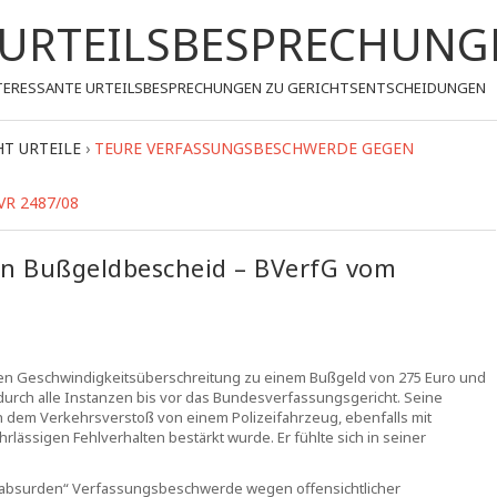
- URTEILSBESPRECHUNG
 INTERESSANTE URTEILSBESPRECHUNGEN ZU GERICHTSENTSCHEIDUNGEN
T URTEILE
›
TEURE VERFASSUNGSBESCHWERDE GEGEN
R 2487/08
n Bußgeldbescheid – BVerfG vom
chen Geschwindigkeitsüberschreitung zu einem Bußgeld von 275 Euro und
urch alle Instanzen bis vor das Bundesverfassungsgericht. Seine
 dem Verkehrsverstoß von einem Polizeifahrzeug, ebenfalls mit
lässigen Fehlverhalten bestärkt wurde. Er fühlte sich in seiner
„absurden“ Verfassungsbeschwerde wegen offensichtlicher