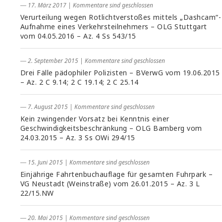
― 17. März 2017
|
Kommentare sind geschlossen
Verurteilung wegen Rotlichtverstoßes mittels „Dashcam“-
Aufnahme eines Verkehrsteilnehmers – OLG Stuttgart
vom 04.05.2016 – Az. 4 Ss 543/15
― 2. September 2015
|
Kommentare sind geschlossen
Drei Fälle pädophiler Polizisten – BVerwG vom 19.06.2015
– Az. 2 C 9.14; 2 C 19.14; 2 C 25.14
― 7. August 2015
|
Kommentare sind geschlossen
Kein zwingender Vorsatz bei Kenntnis einer
Geschwindigkeitsbeschränkung – OLG Bamberg vom
24.03.2015 – Az. 3 Ss OWi 294/15
― 15. Juni 2015
|
Kommentare sind geschlossen
Einjährige Fahrtenbuchauflage für gesamten Fuhrpark –
VG Neustadt (Weinstraße) vom 26.01.2015 – Az. 3 L
22/15.NW
― 20. Mai 2015
|
Kommentare sind geschlossen