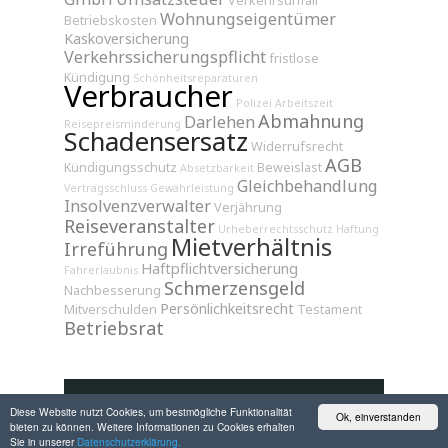
Verkehrsunfall
Wohnungseigentümer
Betriebskosten
Kaskoversicherung
Verkehrssicherungspflicht
fristlose
Kündigung
Schönheitsreparaturen
Verbraucher
Polizei
Arbeitszeit
Abmahnung
Darlehen
Reisepreisminderung
Schadensersatz
Widerrufsrecht
AGB
Kündigungsschutz
Beweislast
Absetzbarkeit
Gleichbehandlung
Vertragsschluss
Gewährleistung
Insolvenzverwalter
Verjährung
Reiseveranstalter
Urheberrechtsschutz
Haftung
Mietverhältnis
Irreführung
Haftpflichtversicherung
Fahrerlaubnis
Schmerzensgeld
Nachbesserung
Persönlichkeitsrecht
Mitverschulden
Testament
Betriebsrat
Diese Website nutzt Cookies, um bestmögliche Funktionalität
Ok, einverstanden
bieten zu können. Weitere Informationen zu Cookies erhalten
Sie in unserer
Datenschutzerklärung.